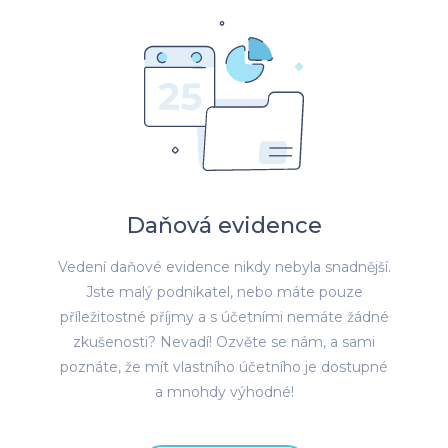
O NÁS
NABÍDKA
SOFTWARE
Daňová evidence
KONTAKT
Vedení daňové evidence nikdy nebyla snadnější.
Jste malý podnikatel, nebo máte pouze
příležitostné příjmy a s účetními nemáte žádné
zkušenosti? Nevadí! Ozvěte se nám, a sami
PŘIHLÁSIT
poznáte, že mít vlastního účetního je dostupné
a mnohdy výhodné!